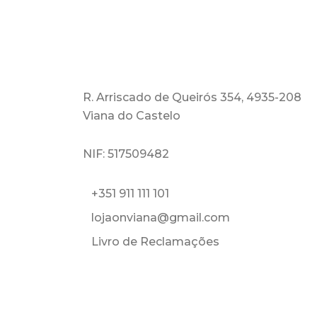
R. Arriscado de Queirós 354, 4935-208
Viana do Castelo
NIF: 517509482
+351 911 111 101
lojaonviana@gmail.com
Livro de Reclamações