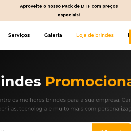
Aproveite o nosso Pack de DTF com preços
especiais!
Serviços
Galeria
Loja de brindes
rindes
Promociona
ntre os melhores brindes para a sua empresa. Can
chilas, tecnologia e muito mais com personalizaç