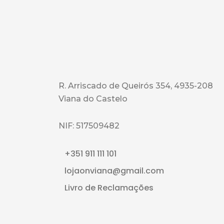
R. Arriscado de Queirós 354, 4935-208
Viana do Castelo
NIF: 517509482
+351 911 111 101
lojaonviana@gmail.com
Livro de Reclamações