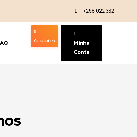
258 022 332
Calculadora
FAQ
Minha
Conta
hos